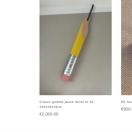
Crayon gomme jaune mural et 3d
Dé fl
150x18x18cm
€
950
€
2,000.00