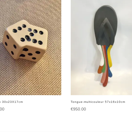
ou 30x23X17cm
Tongue-multicouleur 57x16x10cm
.00
€
950.00