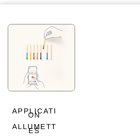
APPLICATI
ON
ALLUMETT
ES