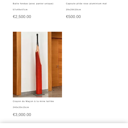
Balle fondue (avec panier unique)
Capsule pliée rose aluminium mat
57x49x47cm
29x29X20cm
€
2,500.00
€
500.00
Crayon du Maçon à la mine taillée
240x20x15cm
€
3,000.00