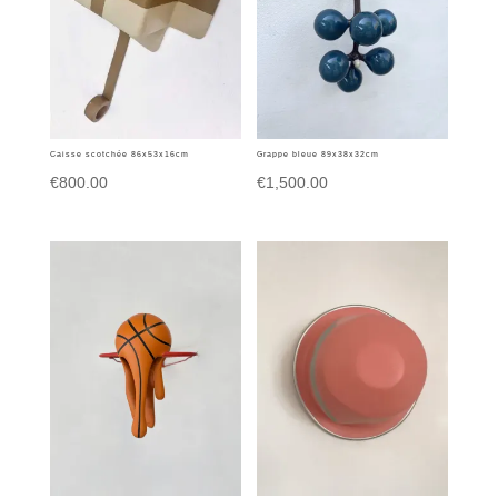
Caisse scotchée 86x53x16cm
Grappe bleue 89x38x32cm
€
800.00
€
1,500.00