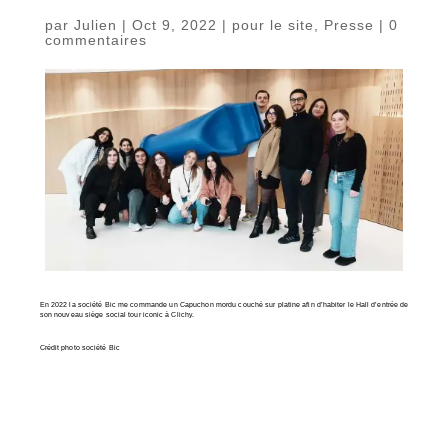
par
Julien
|
Oct 9, 2022
|
pour le site
,
Presse
|
0
commentaires
En 2022 la société Bic me commande un Capuchon mordu couché sur platine afin d’habiter le Hall d’entrée de
son nouveau siège social tour iconic à Clichy.
Crédit photo société Bic