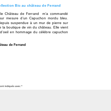
collection Bic au château de Ferrand
21 le Château de Ferrand m’a commandé
 sur mesure d’un Capuchon mordu bleu.
 depuis suspendue à un mur de pierre sur
de la boutique de vin du
château. Elle vient
 d’oeil en hommage du célèbre capuchon
âteau de Ferrand
sont indiqués avec
*